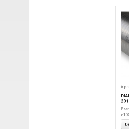
à pa
DIA
201
Barr
⌀100
Dé