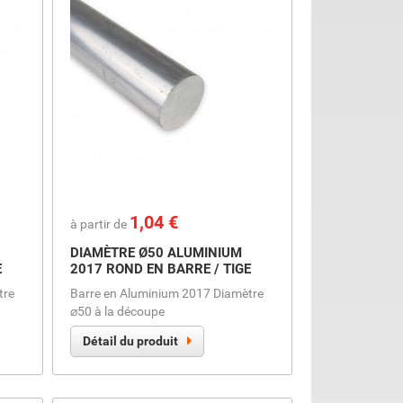
Prix
1,04 €
à partir de
DIAMÈTRE Ø50 ALUMINIUM
E
2017 ROND EN BARRE / TIGE
tre
Barre en Aluminium 2017 Diamètre
⌀50 à la découpe
Détail du produit