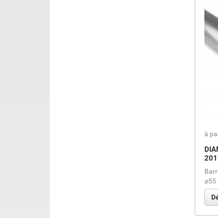
à pa
DIA
201
Barr
⌀55 
Dé