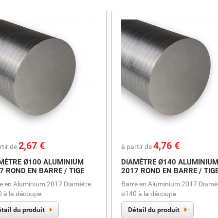
Prix
2,67 €
Prix
4,76 €
rtir de
à partir de
MÈTRE Ø100 ALUMINIUM
DIAMÈTRE Ø140 ALUMINIU
7 ROND EN BARRE / TIGE
2017 ROND EN BARRE / TIG
e en Aluminium 2017 Diamètre
Barre en Aluminium 2017 Diamè
 à la découpe
⌀140 à la découpe
tail du produit
Détail du produit