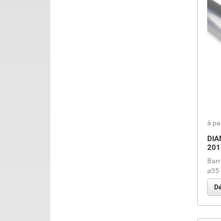
à pa
DIA
201
Barr
⌀35 
Dé