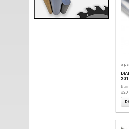
à pa
DIA
201
Barr
⌀20 
Dé