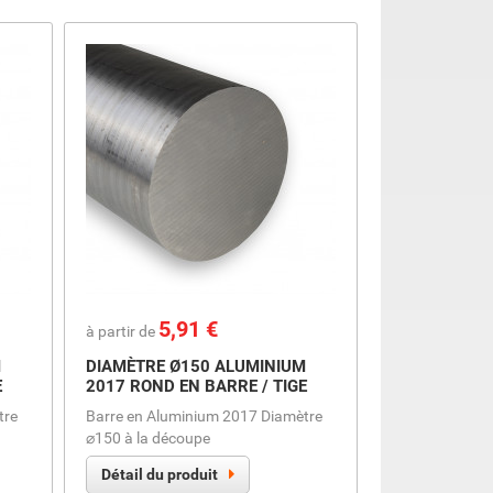
Prix
5,91 €
à partir de
M
DIAMÈTRE Ø150 ALUMINIUM
E
2017 ROND EN BARRE / TIGE
tre
Barre en Aluminium 2017 Diamètre
⌀150 à la découpe
Détail du produit