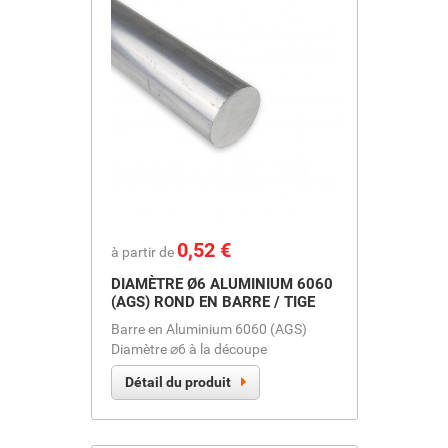
Prix
0,52 €
à partir de
DIAMÈTRE Ø6 ALUMINIUM 6060
(AGS) ROND EN BARRE / TIGE
Barre en Aluminium 6060 (AGS)
Diamètre ⌀6 à la découpe
Détail du produit