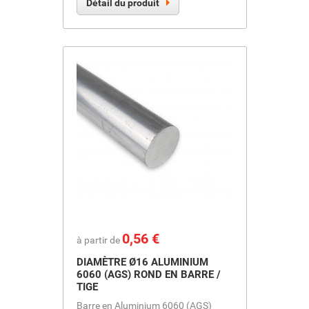
Détail du produit
Prix
0,56 €
à partir de
DIAMÈTRE Ø16 ALUMINIUM
6060 (AGS) ROND EN BARRE /
TIGE
Barre en Aluminium 6060 (AGS)