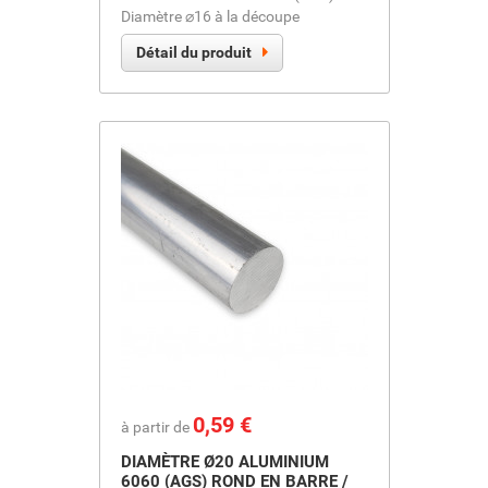
Diamètre ⌀16 à la découpe
Détail du produit
Prix
0,59 €
à partir de
DIAMÈTRE Ø20 ALUMINIUM
6060 (AGS) ROND EN BARRE /