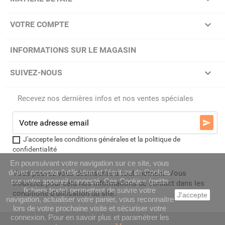

VOTRE COMPTE
INFORMATIONS SUR LE MAGASIN

SUIVEZ-NOUS
Recevez nos dernières infos et nos ventes spéciales

J'accepte les conditions générales et la politique de
confidentialité
En poursuivant votre navigation sur ce site, vous
devez accepter l’utilisation et l'écriture de Cookies
Vous pouvez vous désinscrire à tout moment. Vous
sur votre appareil connecté. Ces Cookies (petits
trouverez pour cela nos informations de contact dans les
fichiers texte) permettent de suivre votre
conditions d'utilisation du site.
J'accepte
navigation, actualiser votre panier, vous reconnaitre
lors de votre prochaine visite et sécuriser votre
connexion. Pour en savoir plus et paramétrer les