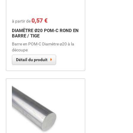
Prix
0,57 €
à partir de
DIAMÈTRE Ø20 POM-C ROND EN
BARRE / TIGE
Barre en POM-C Diamètre ⌀20 à la
découpe
Détail du produit