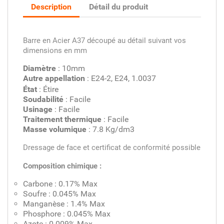
Description
Détail du produit
Barre en Acier A37 découpé au détail suivant vos
dimensions en mm
Diamètre
: 10mm
Autre appellation
: E24-2, E24, 1.0037
État
: Étire
Soudabilité
: Facile
Usinage
: Facile
Traitement thermique
: Facile
Masse volumique
: 7.8 Kg/dm3
Dressage de face et certificat de conformité possible
Composition chimique :
Carbone : 0.17% Max
Soufre : 0.045% Max
Manganèse : 1.4% Max
Phosphore : 0.045% Max
Azote : 0.009% Max