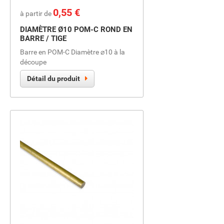
Prix
0,55 €
à partir de
DIAMÈTRE Ø10 POM-C ROND EN
BARRE / TIGE
Barre en POM-C Diamètre ⌀10 à la
découpe
Détail du produit