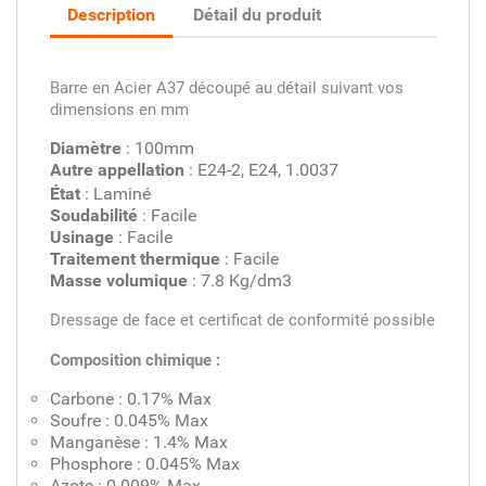
Description
Détail du produit
Barre en Acier A37 découpé au détail suivant vos
dimensions en mm
Diamètre
: 100mm
Autre appellation
: E24-2, E24, 1.0037
État
: Laminé
Soudabilité
: Facile
Usinage
: Facile
Traitement thermique
: Facile
Masse volumique
: 7.8 Kg/dm3
Dressage de face et certificat de conformité possible
Composition chimique :
Carbone : 0.17% Max
Soufre : 0.045% Max
Manganèse : 1.4% Max
Phosphore : 0.045% Max
Azote : 0.009% Max