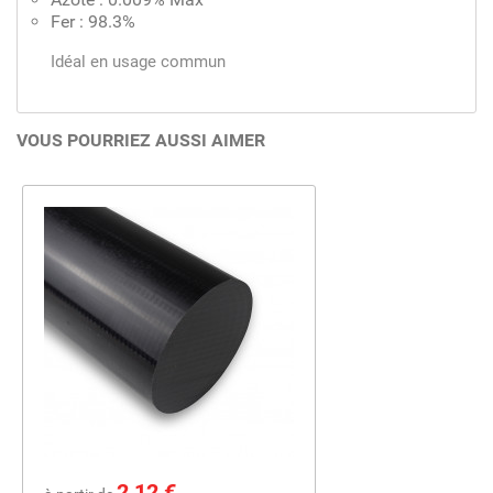
Fer : 98.3%
Idéal en usage commun
VOUS POURRIEZ AUSSI AIMER
Prix
2,12 €