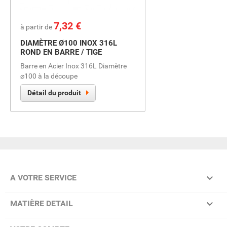
Prix
7,32 €
à partir de
DIAMÈTRE Ø100 INOX 316L
ROND EN BARRE / TIGE
Barre en Acier Inox 316L Diamètre
⌀100 à la découpe
Détail du produit

A VOTRE SERVICE

MATIÈRE DETAIL