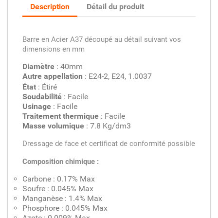
Description
Détail du produit
Barre en Acier A37 découpé au détail suivant vos
dimensions en mm
Diamètre
: 40mm
Autre appellation
: E24-2, E24, 1.0037
État
: Étiré
Soudabilité
: Facile
Usinage
: Facile
Traitement thermique
: Facile
Masse volumique
: 7.8 Kg/dm3
Dressage de face et certificat de conformité possible
Composition chimique :
Carbone : 0.17% Max
Soufre : 0.045% Max
Manganèse : 1.4% Max
Phosphore : 0.045% Max
Azote : 0.009% Max