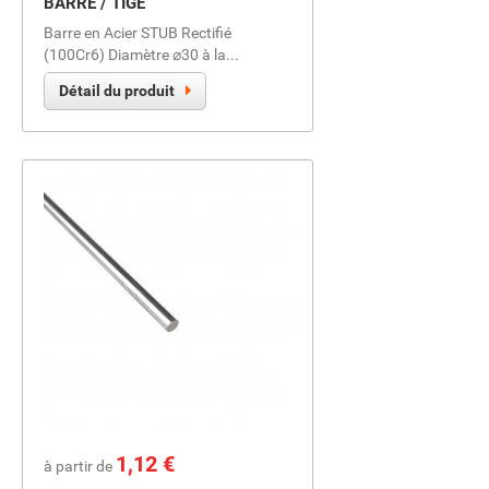
BARRE / TIGE
Barre en Acier STUB Rectifié
(100Cr6) Diamètre ⌀30 à la...
Détail du produit
Prix
1,12 €
à partir de