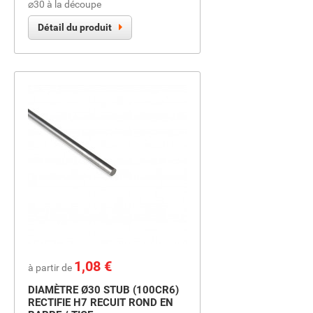
⌀30 à la découpe
Détail du produit
Prix
1,08 €
à partir de
DIAMÈTRE Ø30 STUB (100CR6)
RECTIFIE H7 RECUIT ROND EN