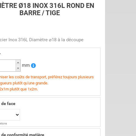
ÈTRE Ø18 INOX 316L ROND EN
BARRE / TIGE
cier Inox 316L Diamètre ⌀18 à la découpe
r
mm
iser les coûts de transport, préférez toujours plusieurs
ngueurs plutôt qu'une grande.
 2x1m plutôt que 1x2m.
 de face
ations
t de conformité matière