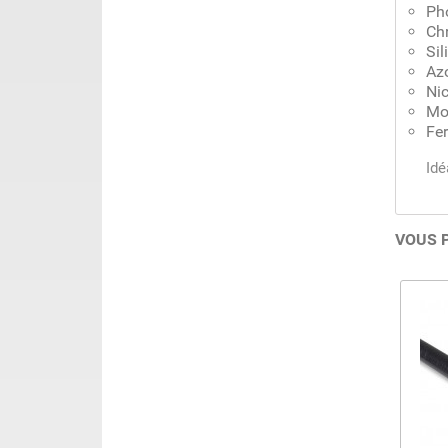
Ph
Ch
Sil
Az
Nic
Mo
Fer
Idé
VOUS 