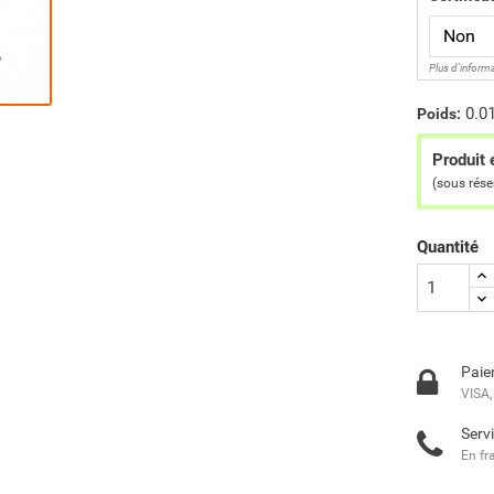
Plus d'inform
0.0
Poids:
Produit 
(sous rés
Quantité
Paie
VISA,
Servi
En fr