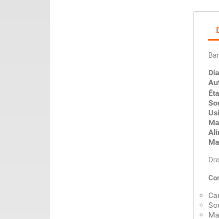
Bar
Di
Aut
Éta
So
Us
Ma
Al
Ma
Dre
Com
Ca
So
Ma