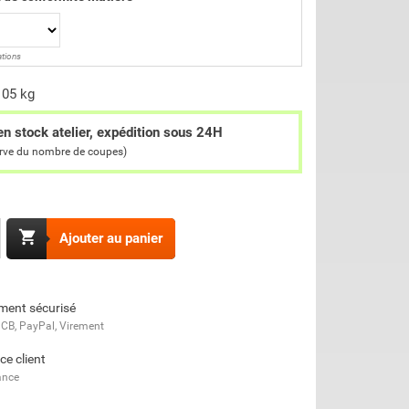
ations
105 kg
en stock atelier, expédition sous 24H
erve du nombre de coupes)

Ajouter au panier
ment sécurisé
 CB, PayPal, Virement
ce client
ance