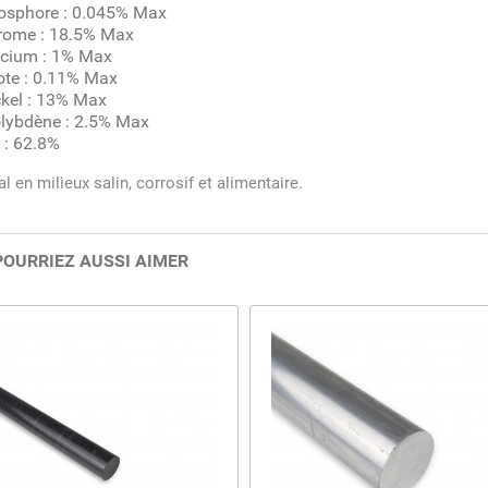
osphore : 0.045% Max
rome : 18.5% Max
icium : 1% Max
ote : 0.11% Max
kel : 13% Max
lybdène : 2.5% Max
 : 62.8%
al en milieux salin, corrosif et alimentaire.
POURRIEZ AUSSI AIMER