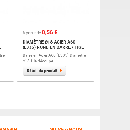
Prix
0,56 €
à partir de
DIAMÈTRE Ø18 ACIER A60
E
(E335) ROND EN BARRE / TIGE
tre
Barre en Acier A60 (E335) Diamètre
⌀18 à la découpe
Détail du produit
MAGASIN
SUIVEZ-NOUS