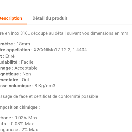
Description
Détail du produit
re en Inox 316L découpé au détail suivant vos dimensions en mm
amètre
: 18mm
re appellation
: X2CrNiMo17.12.2, 1.4404
t
: Étiré
udabilité
: Facile
inage
: Acceptable
gnétique
: Non
imentaire
: Oui
sse volumique
: 8 Kg/dm3
ssage de face et certificat de conformité possible
position chimique :
rbone : 0.03% Max
ufre : 0.03% Max
nganèse : 2% Max