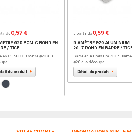
Prix
0,57 €
Prix
0,59 €
rtir de
à partir de
MÈTRE Ø20 POM-C ROND EN
DIAMÈTRE Ø20 ALUMINIUM
RE / TIGE
2017 ROND EN BARRE / TIG
e en POM-C Diamètre ⌀20 à la
Barre en Aluminium 2017 Diamè
oupe
⌀20 à la découpe
tail du produit
Détail du produit
nc
Noir
VOTRE COMPTE
INFORMATIONS SUR LE 