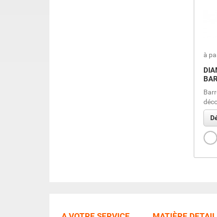
à pa
DIA
BAR
Barr
déc
Dé
Bla
A VOTRE SERVICE
MATIÈRE DETAIL