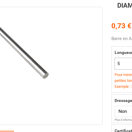
DIAM
0,73 €
Barre en A
Longueu
Pour minim
petites lo
Exemple :
Dressage
Plus d'inform
Certifica