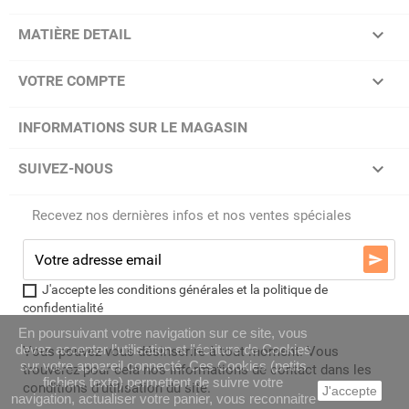

MATIÈRE DETAIL

VOTRE COMPTE
INFORMATIONS SUR LE MAGASIN

SUIVEZ-NOUS
Recevez nos dernières infos et nos ventes spéciales

J'accepte les conditions générales et la politique de
confidentialité
En poursuivant votre navigation sur ce site, vous
devez accepter l’utilisation et l'écriture de Cookies
Vous pouvez vous désinscrire à tout moment. Vous
sur votre appareil connecté. Ces Cookies (petits
trouverez pour cela nos informations de contact dans les
fichiers texte) permettent de suivre votre
conditions d'utilisation du site.
J'accepte
navigation, actualiser votre panier, vous reconnaitre