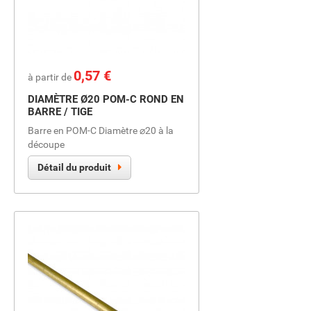
Prix
0,57 €
à partir de
DIAMÈTRE Ø20 POM-C ROND EN
BARRE / TIGE
Barre en POM-C Diamètre ⌀20 à la
découpe
Détail du produit