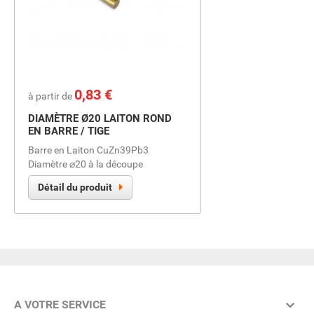
Prix
0,83 €
à partir de
DIAMÈTRE Ø20 LAITON ROND
EN BARRE / TIGE
Barre en Laiton CuZn39Pb3
Diamètre ⌀20 à la découpe
Détail du produit

A VOTRE SERVICE