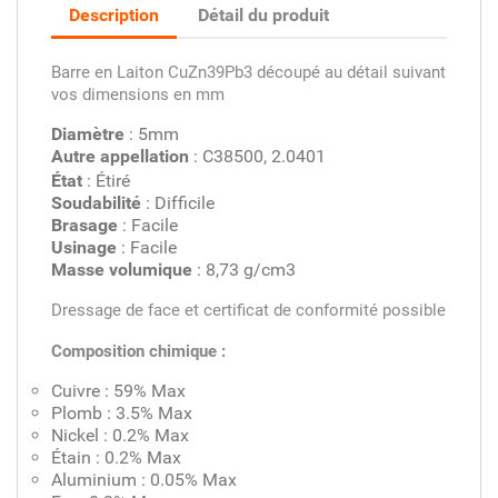
Description
Détail du produit
Barre en Laiton CuZn39Pb3 découpé au détail suivant
vos dimensions en mm
Diamètre
: 5mm
Autre appellation
: C38500, 2.0401
État
: Étiré
Soudabilité
: Difficile
Brasage
: Facile
Usinage
: Facile
Masse volumique
: 8,73 g/cm3
Dressage de face et certificat de conformité possible
Composition chimique :
Cuivre : 59% Max
Plomb : 3.5% Max
Nickel : 0.2% Max
Étain : 0.2% Max
Aluminium : 0.05% Max