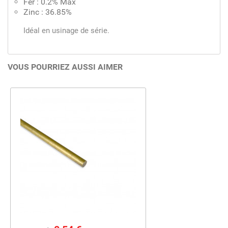
Fer : 0.2% Max
Zinc : 36.85%
Idéal en usinage de série.
VOUS POURRIEZ AUSSI AIMER
Prix