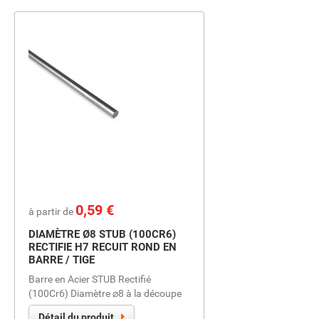
Prix
0,59 €
à partir de
DIAMÈTRE Ø8 STUB (100CR6)
RECTIFIE H7 RECUIT ROND EN
BARRE / TIGE
Barre en Acier STUB Rectifié
(100Cr6) Diamètre ⌀8 à la découpe
Détail du produit