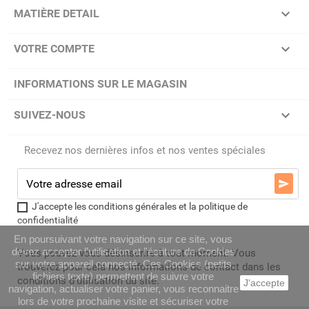

MATIÈRE DETAIL

VOTRE COMPTE
INFORMATIONS SUR LE MAGASIN

SUIVEZ-NOUS
Recevez nos dernières infos et nos ventes spéciales

J'accepte les conditions générales et la politique de
confidentialité
En poursuivant votre navigation sur ce site, vous
devez accepter l’utilisation et l'écriture de Cookies
Vous pouvez vous désinscrire à tout moment. Vous
sur votre appareil connecté. Ces Cookies (petits
trouverez pour cela nos informations de contact dans les
fichiers texte) permettent de suivre votre
conditions d'utilisation du site.
J'accepte
navigation, actualiser votre panier, vous reconnaitre
lors de votre prochaine visite et sécuriser votre