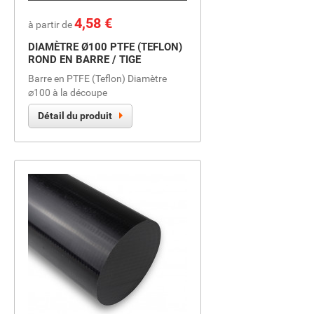
Prix
4,58 €
à partir de
DIAMÈTRE Ø100 PTFE (TEFLON)
ROND EN BARRE / TIGE
Barre en PTFE (Teflon) Diamètre
⌀100 à la découpe
Détail du produit