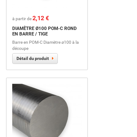
Prix
2,12 €
à partir de
DIAMÈTRE Ø100 POM-C ROND
EN BARRE / TIGE
Barre en POM-C Diamètre ⌀100 à la
découpe
Détail du produit