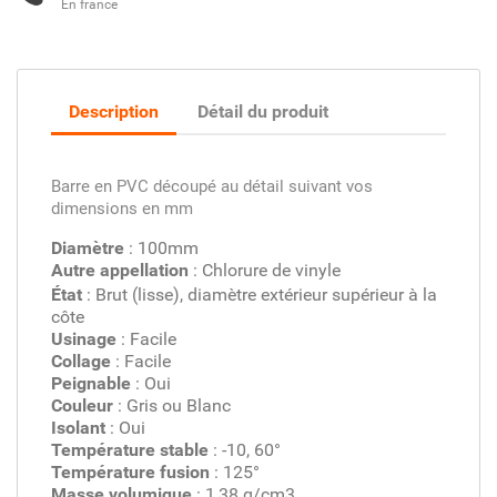
En france
Description
Détail du produit
Barre en PVC découpé au détail suivant vos
dimensions en mm
Diamètre
: 100mm
Autre appellation
: Chlorure de vinyle
État
: Brut (lisse), diamètre extérieur supérieur à la
côte
Usinage
: Facile
Collage
: Facile
Peignable
: Oui
Couleur
: Gris ou Blanc
Isolant
: Oui
Température stable
: -10, 60°
Température fusion
: 125°
Masse volumique
: 1,38 g/cm3