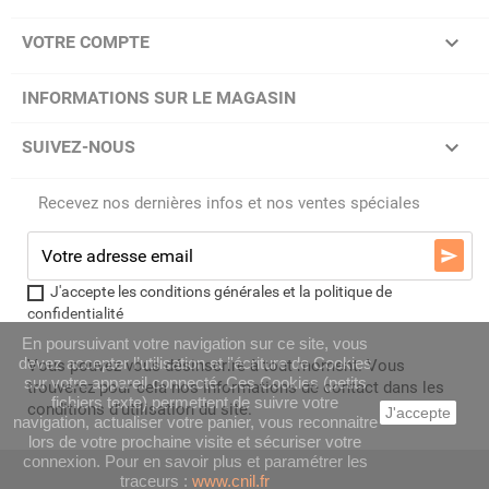

VOTRE COMPTE
INFORMATIONS SUR LE MAGASIN

SUIVEZ-NOUS
Recevez nos dernières infos et nos ventes spéciales

J'accepte les conditions générales et la politique de
confidentialité
En poursuivant votre navigation sur ce site, vous
devez accepter l’utilisation et l'écriture de Cookies
Vous pouvez vous désinscrire à tout moment. Vous
sur votre appareil connecté. Ces Cookies (petits
trouverez pour cela nos informations de contact dans les
fichiers texte) permettent de suivre votre
conditions d'utilisation du site.
J'accepte
navigation, actualiser votre panier, vous reconnaitre
lors de votre prochaine visite et sécuriser votre
connexion. Pour en savoir plus et paramétrer les
traceurs :
www.cnil.fr