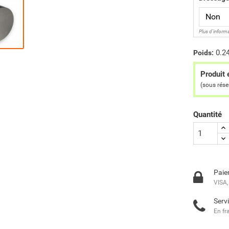
Plus d'inform
0.2
Poids:
Produit 
(sous rés
Quantité
Paie
VISA,
Servi
En fr