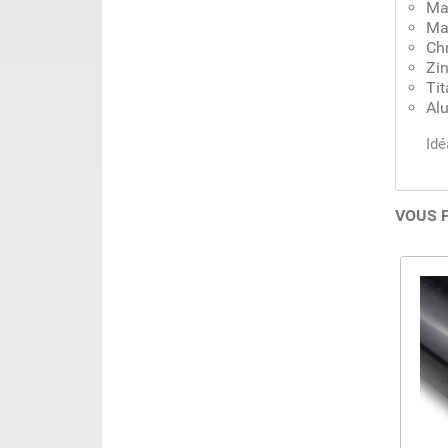
Ma
Ma
Ch
Zi
Tit
Al
Idé
VOUS 