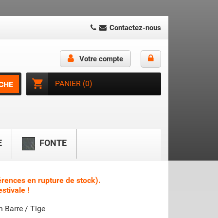
Contactez-nous
Votre compte
shopping_cart
PANIER
(0)
CHE
E
FONTE
érences en rupture de stock).
stivale !
 Barre / Tige