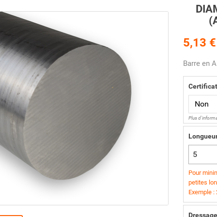
DIA
(
5,13 €
Barre en 
Certifica
Plus d'inform
Longueu
Pour minim
petites lo
Exemple :
Dressage