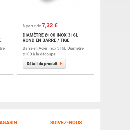
Prix
7,32 €
à partir de
M
DIAMÈTRE Ø100 INOX 316L
E
ROND EN BARRE / TIGE
tre
Barre en Acier Inox 316L Diamètre
⌀100 à la découpe
Détail du produit
MAGASIN
SUIVEZ-NOUS