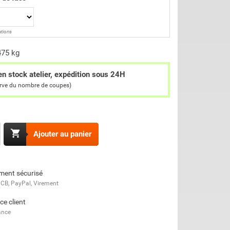
ations
475 kg
en stock atelier, expédition sous 24H
erve du nombre de coupes)

Ajouter au panier
ment sécurisé
 CB, PayPal, Virement
ce client
ance