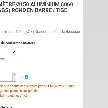
MÈTRE Ø150 ALUMINIUM 6060
AGS) ROND EN BARRE / TIGE
Aluminium 6060 (AGS) Diamètre ⌀150 à la découpe
t de conformité matière
ations
r
mm
iser les coûts de transport, préférez toujours plusieurs
ngueurs plutôt qu'une grande.
 2x1m plutôt que 1x2m.
 de face