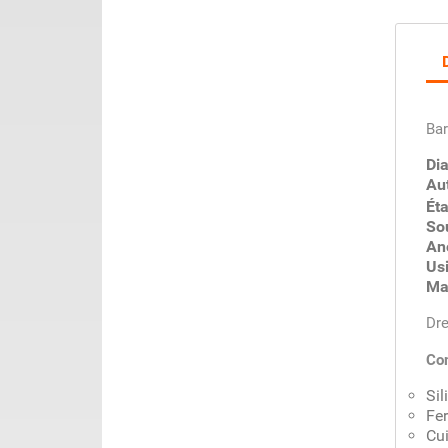
Bar
Di
Aut
Éta
So
An
Us
Ma
Dre
Com
Sil
Fe
Cui