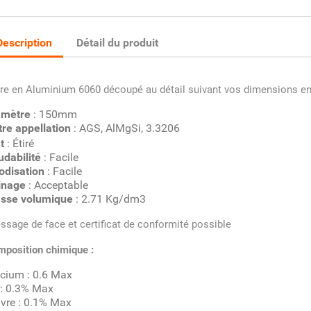
Description
Détail du produit
re en Aluminium 6060 découpé au détail suivant vos dimensions 
amètre
: 150mm
re appellation
: AGS, AlMgSi, 3.3206
t
: Étiré
udabilité
: Facile
odisation
: Facile
inage
: Acceptable
sse volumique
: 2.71 Kg/dm3
ssage de face et certificat de conformité possible
position chimique :
icium : 0.6 Max
r: 0.3% Max
vre : 0.1% Max