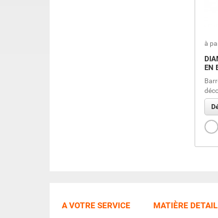
à pa
DIA
EN 
Barr
déc
Dé
Bla
A VOTRE SERVICE
MATIÈRE DETAIL