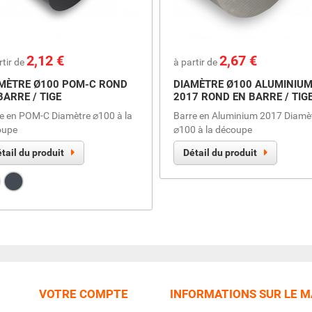
Prix
2,12 €
Prix
2,67 €
rtir de
à partir de
MÈTRE Ø100 POM-C ROND
DIAMÈTRE Ø100 ALUMINIU
BARRE / TIGE
2017 ROND EN BARRE / TIG
e en POM-C Diamètre ⌀100 à la
Barre en Aluminium 2017 Diamè
oupe
⌀100 à la découpe
tail du produit
Détail du produit
nc
Noir
VOTRE COMPTE
INFORMATIONS SUR LE 