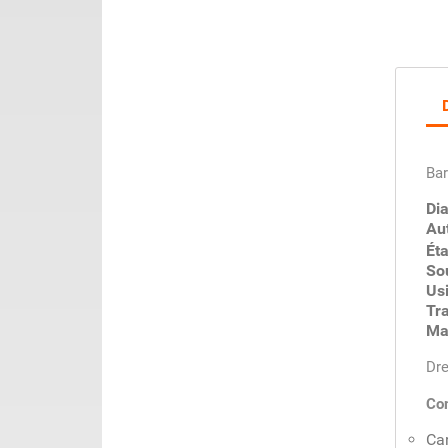
Bar
Di
Aut
Éta
So
Us
Tr
Ma
Dre
Com
Ca