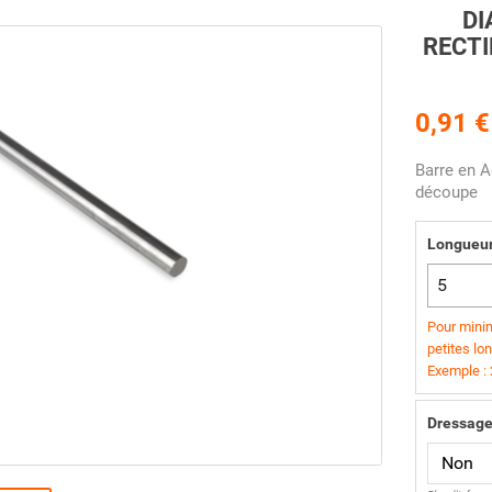
DI
RECTI
0,91 €
Barre en A
découpe
Longueu
Pour minim
petites lo
Exemple :
Dressage