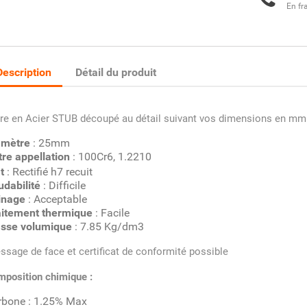
En fr
Description
Détail du produit
re en Acier STUB découpé au détail suivant vos dimensions en mm
amètre
: 25mm
re appellation
: 100Cr6, 1.2210
t
: Rectifié h7 recuit
udabilité
: Difficile
inage
: Acceptable
aitement thermique
: Facile
sse volumique
: 7.85 Kg/dm3
ssage de face et certificat de conformité possible
position chimique :
rbone : 1.25% Max