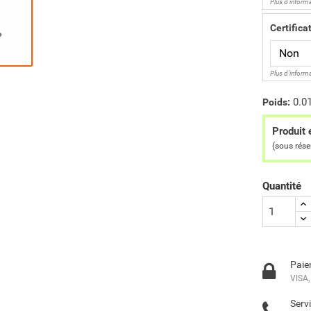
Plus d'inform
Certifica
Plus d'inform
0.0
Poids:
Produit 
(sous rés
Quantité
Paie
VISA,
Servi