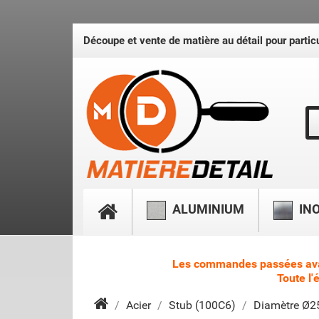
Découpe et vente de matière au détail pour particu
ALUMINIUM
IN
Les commandes passées avant 
Toute l'
Acier
Stub (100C6)
Diamètre Ø25