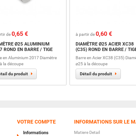
Prix
0,65 €
Prix
0,60 €
rtir de
à partir de
MÈTRE Ø25 ALUMINIUM
DIAMÈTRE Ø25 ACIER XC38
7 ROND EN BARRE / TIGE
(C35) ROND EN BARRE / TIG
e en Aluminium 2017 Diamètre
Barre en Acier XC38 (C35) Diam
à la découpe
⌀25 à la découpe
tail du produit
Détail du produit
VOTRE COMPTE
INFORMATIONS SUR LE 
Informations
Matiere Detail