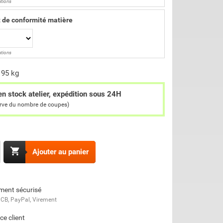
ations
t de conformité matière
ations
195 kg
en stock atelier, expédition sous 24H
erve du nombre de coupes)

Ajouter au panier
ment sécurisé
 CB, PayPal, Virement
ce client