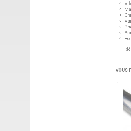
Sil
Ma
Ch
Va
Ph
So
Fer
Idé
VOUS 